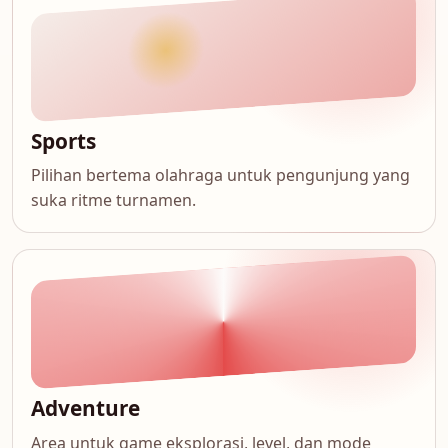
Sports
Pilihan bertema olahraga untuk pengunjung yang
suka ritme turnamen.
Adventure
Area untuk game eksplorasi, level, dan mode