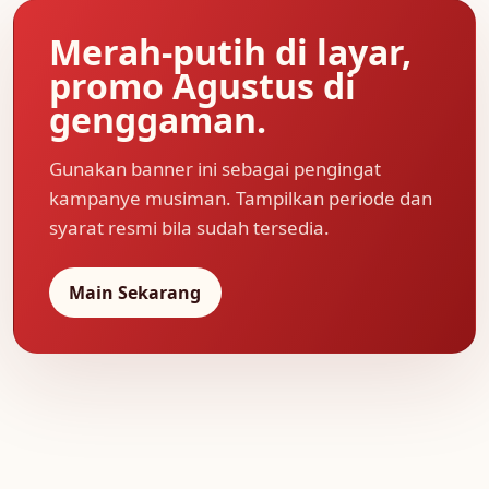
Merah-putih di layar,
promo Agustus di
genggaman.
Gunakan banner ini sebagai pengingat
kampanye musiman. Tampilkan periode dan
syarat resmi bila sudah tersedia.
Main Sekarang