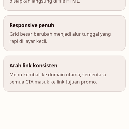
disiapkan langsung di file HTML.
Responsive penuh
Grid besar berubah menjadi alur tunggal yang
rapi di layar kecil.
Arah link konsisten
Menu kembali ke domain utama, sementara
semua CTA masuk ke link tujuan promo.