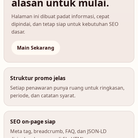
alasan untuk mulai.
Halaman ini dibuat padat informasi, cepat
dipindai, dan tetap siap untuk kebutuhan SEO
dasar.
Main Sekarang
Struktur promo jelas
Setiap penawaran punya ruang untuk ringkasan,
periode, dan catatan syarat.
SEO on-page siap
Meta tag, breadcrumb, FAQ, dan JSON-LD