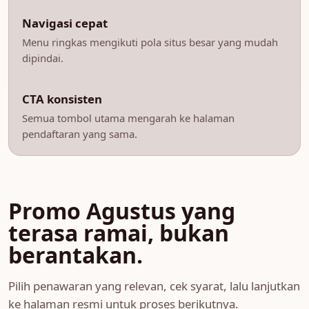
Navigasi cepat
Menu ringkas mengikuti pola situs besar yang mudah
dipindai.
CTA konsisten
Semua tombol utama mengarah ke halaman
pendaftaran yang sama.
Promo Agustus yang
terasa ramai, bukan
berantakan.
Pilih penawaran yang relevan, cek syarat, lalu lanjutkan
ke halaman resmi untuk proses berikutnya.