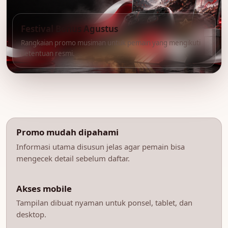
Festival Bonus Agustus
Rangkaian promo musiman untuk pemain yang mengikuti
ketentuan resmi.
Promo mudah dipahami
Informasi utama disusun jelas agar pemain bisa
mengecek detail sebelum daftar.
Akses mobile
Tampilan dibuat nyaman untuk ponsel, tablet, dan
desktop.