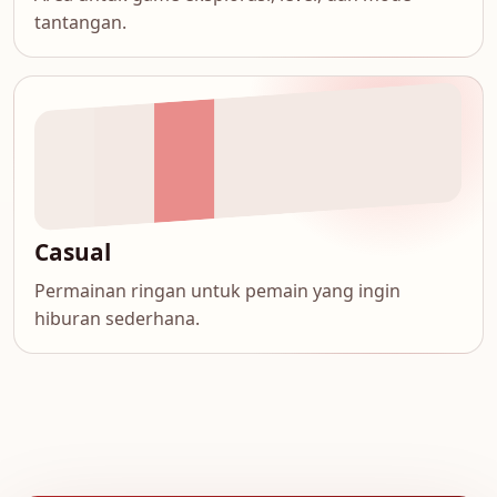
tantangan.
Casual
Permainan ringan untuk pemain yang ingin
hiburan sederhana.