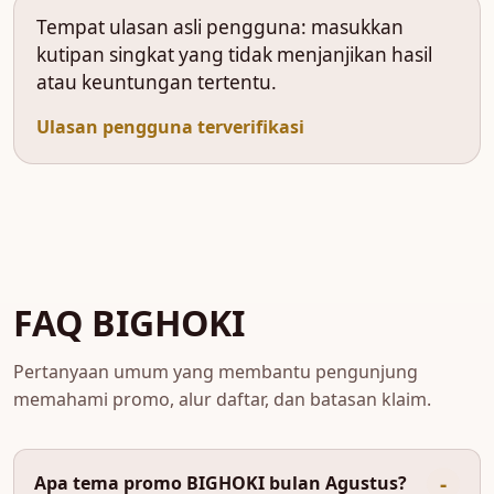
Tempat ulasan asli pengguna: masukkan
kutipan singkat yang tidak menjanjikan hasil
atau keuntungan tertentu.
Ulasan pengguna terverifikasi
FAQ BIGHOKI
Pertanyaan umum yang membantu pengunjung
memahami promo, alur daftar, dan batasan klaim.
Apa tema promo BIGHOKI bulan Agustus?