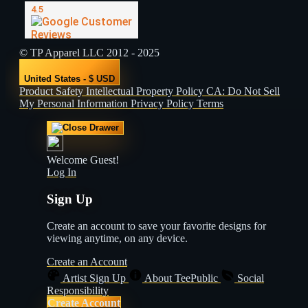
© TP Apparel LLC 2012 - 2025
United States - $ USD
Product Safety
Intellectual Property Policy
CA: Do Not Sell
My Personal Information
Privacy Policy
Terms
Welcome Guest!
Log In
Sign Up
Create an account to save your favorite designs for
viewing anytime, on any device.
Create an Account
Artist Sign Up
About TeePublic
Social
Responsibility
Create Account