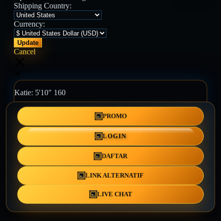
Shipping Country:
Currency:
Cancel
Katie:
5'10"
160
PROMO
Select your person:
Male
Female
LOGIN
Height
Short
Med
Tall
DAFTAR
Weight
Slim
Avg
Heavy
LINK ALTERNATIF
View Size Chart
LIVE CHAT