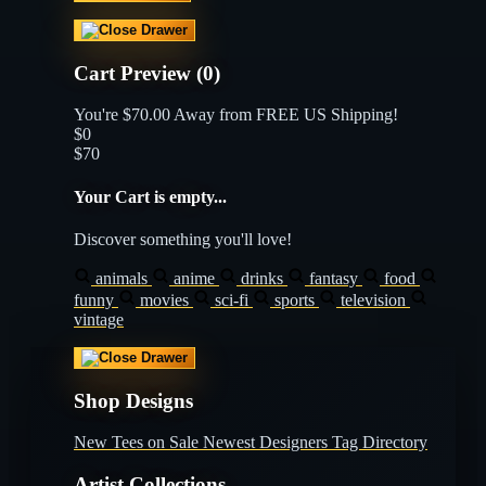
Cart Preview (0)
You're
$70.00
Away from
FREE US Shipping!
$0
$70
Your Cart is empty...
Discover something you'll love!
animals
anime
drinks
fantasy
food
funny
movies
sci-fi
sports
television
vintage
Shop Designs
New Tees on Sale
Newest Designers
Tag Directory
Artist Collections