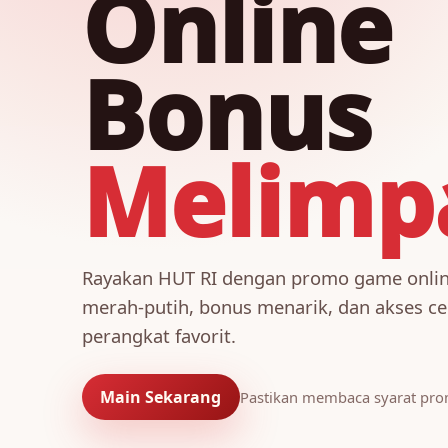
Online
Bonus
Melimp
Rayakan HUT RI dengan promo game onli
merah-putih, bonus menarik, dan akses ce
perangkat favorit.
Main Sekarang
Pastikan membaca syarat pro