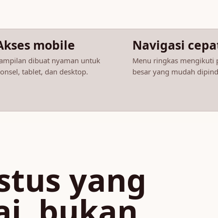
Akses mobile
Navigasi cepa
ampilan dibuat nyaman untuk
Menu ringkas mengikuti p
onsel, tablet, dan desktop.
besar yang mudah dipind
stus yang
ai, bukan