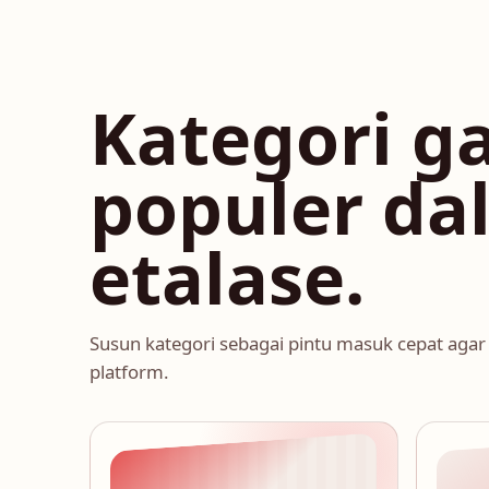
Kategori 
populer da
etalase.
Susun kategori sebagai pintu masuk cepat agar
platform.