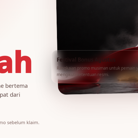
ah
Festival Bonus Agustus
Rangkaian promo musiman untuk pemain 
mengikuti ketentuan resmi.
ne bertema
pat dari
mo sebelum klaim.