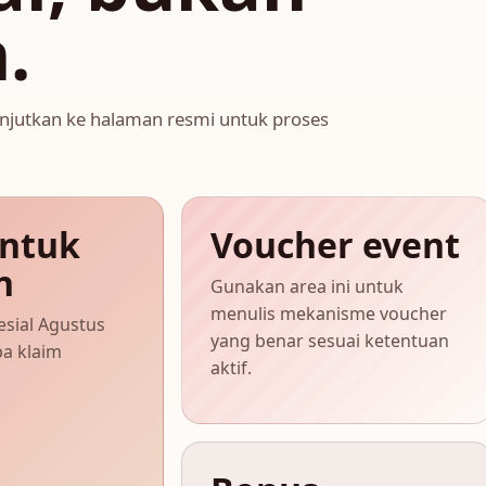
.
lanjutkan ke halaman resmi untuk proses
untuk
Voucher event
n
Gunakan area ini untuk
menulis mekanisme voucher
sial Agustus
yang benar sesuai ketentuan
pa klaim
aktif.