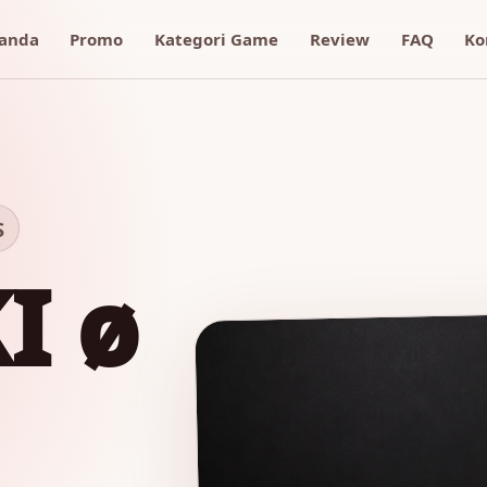
anda
Promo
Kategori Game
Review
FAQ
Ko
S
I ø