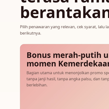
berantakan
Pilih penawaran yang relevan, cek syarat, lalu 
berikutnya.
Bonus merah-putih 
momen Kemerdekaa
Bagian utama untuk menonjolkan promo spe
tanpa janji hasil, tanpa angka palsu, dan tan
berlebihan.