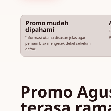
Promo mudah
dipahami
T
p
Informasi utama disusun jelas agar
pemain bisa mengecek detail sebelum
daftar.
Promo Agu
terasa ram