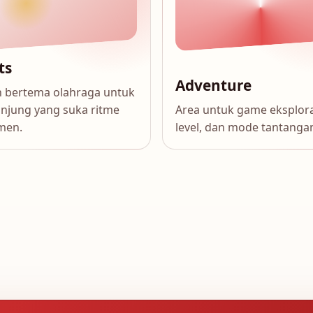
ts
Adventure
an bertema olahraga untuk
njung yang suka ritme
Area untuk game eksplora
men.
level, dan mode tantanga