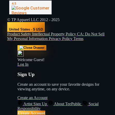
© TP Apparel LLC 2012 - 2025
United States - $ USD
Product Safety
Intellectual Property Policy
CA: Do Not Sell
My Personal Information
Privacy Policy
Terms
Welcome Guest!
Log In
Sign Up
Create an account to save your favorite designs for
viewing anytime, on any device.
Create an Account
Artist Sign Up
About TeePublic
Social
Responsibility
Create Account