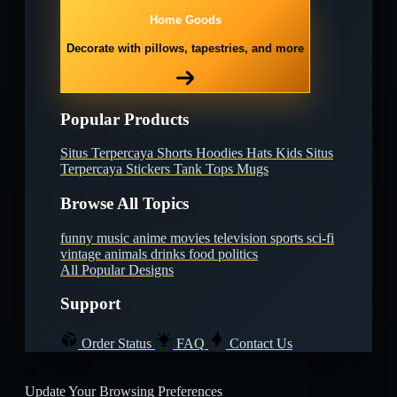
Home Goods
Decorate with pillows, tapestries, and more
Popular Products
Situs Terpercaya
Shorts
Hoodies
Hats
Kids Situs
Terpercaya
Stickers
Tank Tops
Mugs
Browse All Topics
funny
music
anime
movies
television
sports
sci-fi
vintage
animals
drinks
food
politics
All Popular Designs
Support
Order Status
FAQ
Contact Us
Update Your Browsing Preferences