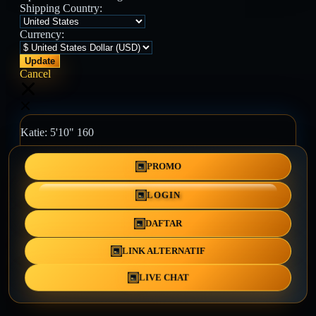
Shipping Country:
Currency:
Cancel
Katie:
5'10"
160
PROMO
Select your person:
Male
Female
LOGIN
Height
Short
Med
Tall
DAFTAR
Weight
Slim
Avg
Heavy
LINK ALTERNATIF
View Size Chart
LIVE CHAT