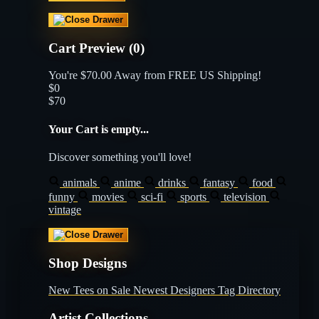
Cart Preview (0)
You're
$70.00
Away from
FREE US Shipping!
$0
$70
Your Cart is empty...
Discover something you'll love!
animals
anime
drinks
fantasy
food
funny
movies
sci-fi
sports
television
vintage
Shop Designs
New Tees on Sale
Newest Designers
Tag Directory
Artist Collections