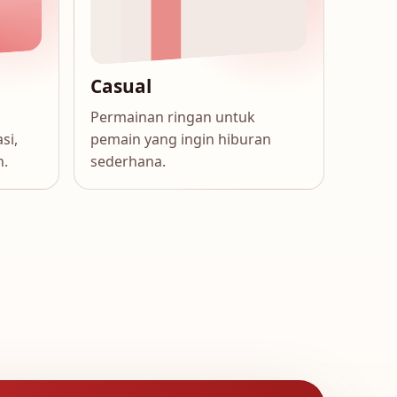
Casual
Permainan ringan untuk
si,
pemain yang ingin hiburan
n.
sederhana.