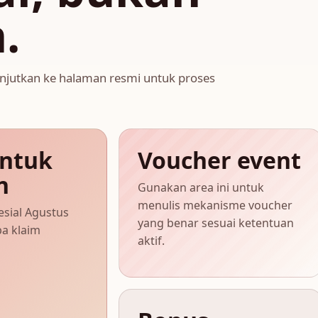
.
lanjutkan ke halaman resmi untuk proses
untuk
Voucher event
n
Gunakan area ini untuk
menulis mekanisme voucher
sial Agustus
yang benar sesuai ketentuan
pa klaim
aktif.