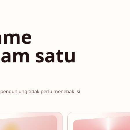
game
lam satu
 pengunjung tidak perlu menebak isi