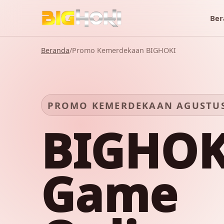
Ber
Beranda
/
Promo Kemerdekaan BIGHOKI
PROMO KEMERDEKAAN AGUSTU
BIGHOK
Game