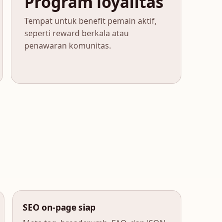
Program loyalitas
Tempat untuk benefit pemain aktif,
seperti reward berkala atau
penawaran komunitas.
SEO on-page siap