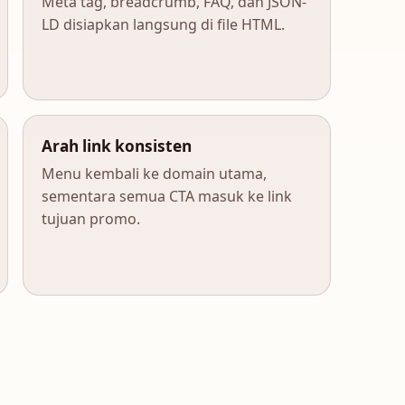
Meta tag, breadcrumb, FAQ, dan JSON-
LD disiapkan langsung di file HTML.
Arah link konsisten
Menu kembali ke domain utama,
sementara semua CTA masuk ke link
tujuan promo.