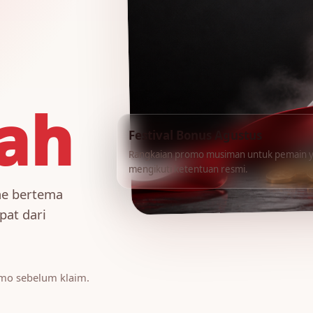
ah
Festival Bonus Agustus
Rangkaian promo musiman untuk pemain 
mengikuti ketentuan resmi.
ne bertema
pat dari
mo sebelum klaim.