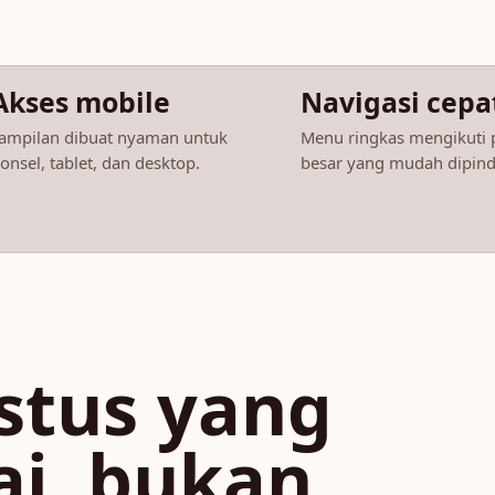
Akses mobile
Navigasi cepa
ampilan dibuat nyaman untuk
Menu ringkas mengikuti p
onsel, tablet, dan desktop.
besar yang mudah dipind
stus yang
ai, bukan