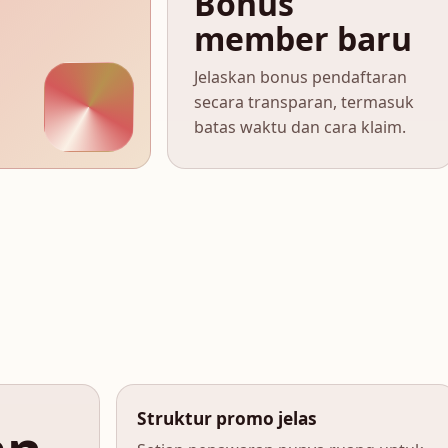
Bonus
member baru
Jelaskan bonus pendaftaran
secara transparan, termasuk
batas waktu dan cara klaim.
Struktur promo jelas