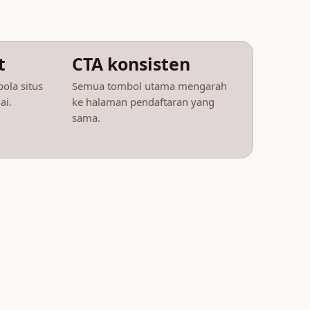
t
CTA konsisten
ola situs
Semua tombol utama mengarah
ai.
ke halaman pendaftaran yang
sama.