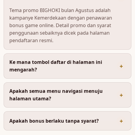
Tema promo BIGHOKI bulan Agustus adalah
kampanye Kemerdekaan dengan penawaran
bonus game online. Detail promo dan syarat
penggunaan sebaiknya dicek pada halaman
pendaftaran resmi.
Ke mana tombol daftar di halaman ini
mengarah?
Apakah semua menu navigasi menuju
halaman utama?
Apakah bonus berlaku tanpa syarat?