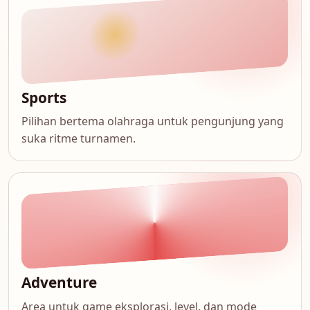
Sports
Pilihan bertema olahraga untuk pengunjung yang
suka ritme turnamen.
Adventure
Area untuk game eksplorasi, level, dan mode