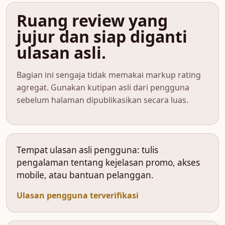
Ruang review yang
jujur dan siap diganti
ulasan asli.
Bagian ini sengaja tidak memakai markup rating
agregat. Gunakan kutipan asli dari pengguna
sebelum halaman dipublikasikan secara luas.
Tempat ulasan asli pengguna: tulis
pengalaman tentang kejelasan promo, akses
mobile, atau bantuan pelanggan.
Ulasan pengguna terverifikasi