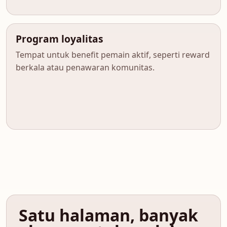
Program loyalitas
Tempat untuk benefit pemain aktif, seperti reward
berkala atau penawaran komunitas.
Satu halaman, banyak