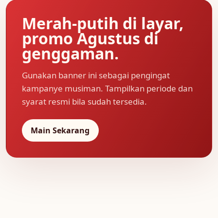
Merah-putih di layar,
promo Agustus di
genggaman.
Gunakan banner ini sebagai pengingat
kampanye musiman. Tampilkan periode dan
syarat resmi bila sudah tersedia.
Main Sekarang