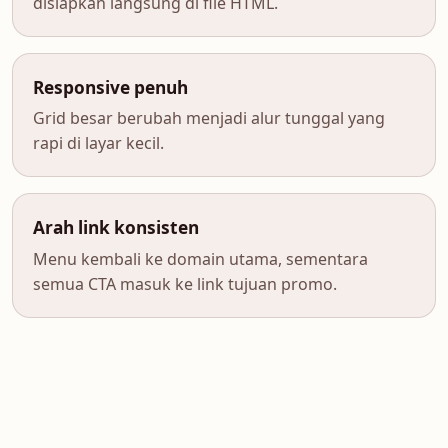
disiapkan langsung di file HTML.
Responsive penuh
Grid besar berubah menjadi alur tunggal yang
rapi di layar kecil.
Arah link konsisten
Menu kembali ke domain utama, sementara
semua CTA masuk ke link tujuan promo.