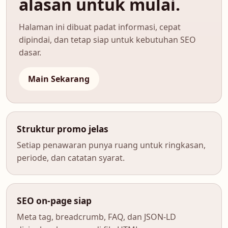
alasan untuk mulai.
Halaman ini dibuat padat informasi, cepat
dipindai, dan tetap siap untuk kebutuhan SEO
dasar.
Main Sekarang
Struktur promo jelas
Setiap penawaran punya ruang untuk ringkasan,
periode, dan catatan syarat.
SEO on-page siap
Meta tag, breadcrumb, FAQ, dan JSON-LD