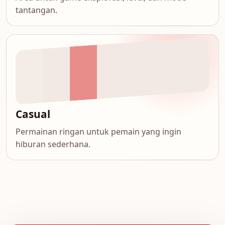
tantangan.
Casual
Permainan ringan untuk pemain yang ingin
hiburan sederhana.