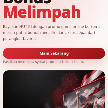
Melimpah
Rayakan HUT RI dengan promo game online bertema
merah-putih, bonus menarik, dan akses cepat dari
perangkat favorit.
Main Sekarang
Pastikan membaca syarat promo sebelum klaim.