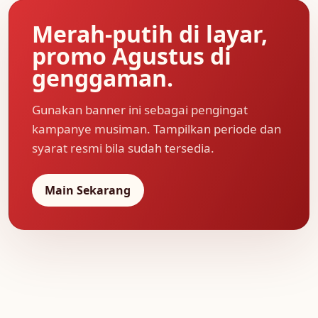
Merah-putih di layar,
promo Agustus di
genggaman.
Gunakan banner ini sebagai pengingat
kampanye musiman. Tampilkan periode dan
syarat resmi bila sudah tersedia.
Main Sekarang