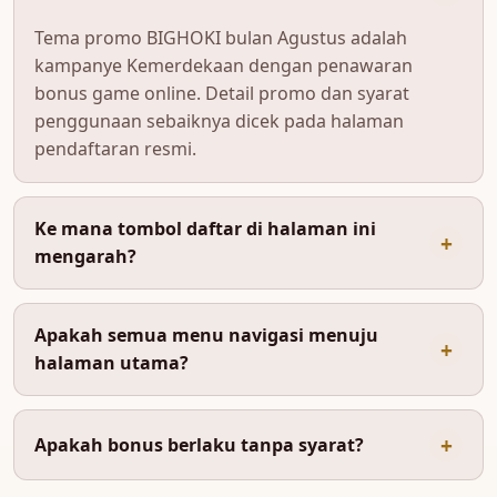
Tema promo BIGHOKI bulan Agustus adalah
kampanye Kemerdekaan dengan penawaran
bonus game online. Detail promo dan syarat
penggunaan sebaiknya dicek pada halaman
pendaftaran resmi.
Ke mana tombol daftar di halaman ini
mengarah?
Apakah semua menu navigasi menuju
halaman utama?
Apakah bonus berlaku tanpa syarat?