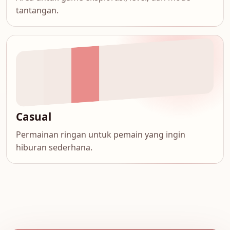
tantangan.
Casual
Permainan ringan untuk pemain yang ingin
hiburan sederhana.