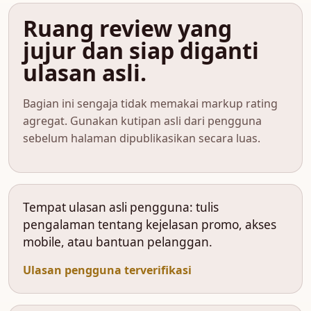
Ruang review yang
jujur dan siap diganti
ulasan asli.
Bagian ini sengaja tidak memakai markup rating
agregat. Gunakan kutipan asli dari pengguna
sebelum halaman dipublikasikan secara luas.
Tempat ulasan asli pengguna: tulis
pengalaman tentang kejelasan promo, akses
mobile, atau bantuan pelanggan.
Ulasan pengguna terverifikasi