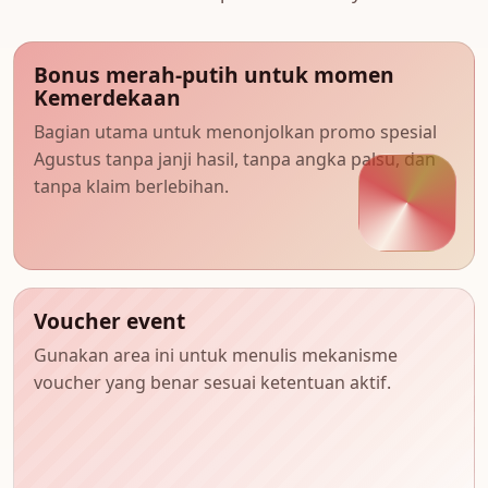
Bonus merah-putih untuk momen
Kemerdekaan
Bagian utama untuk menonjolkan promo spesial
Agustus tanpa janji hasil, tanpa angka palsu, dan
tanpa klaim berlebihan.
Voucher event
Gunakan area ini untuk menulis mekanisme
voucher yang benar sesuai ketentuan aktif.