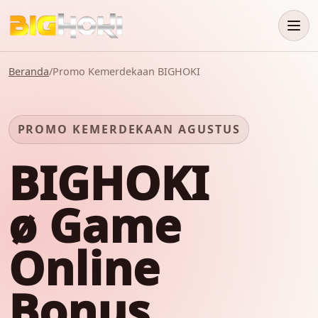
Beranda
/
Promo Kemerdekaan BIGHOKI
PROMO KEMERDEKAAN AGUSTUS
BIGHOKI
ø Game
Online
Bonus