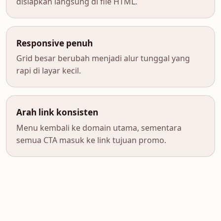
disiapkan langsung di file HTML.
Responsive penuh
Grid besar berubah menjadi alur tunggal yang
rapi di layar kecil.
Arah link konsisten
Menu kembali ke domain utama, sementara
semua CTA masuk ke link tujuan promo.