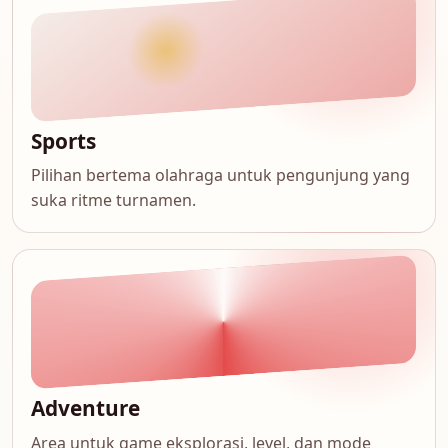
Sports
Pilihan bertema olahraga untuk pengunjung yang
suka ritme turnamen.
Adventure
Area untuk game eksplorasi, level, dan mode