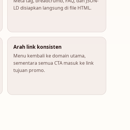
Meta tag, breadcrumb, FAQ, dan JSON-
LD disiapkan langsung di file HTML.
Arah link konsisten
Menu kembali ke domain utama,
sementara semua CTA masuk ke link
tujuan promo.