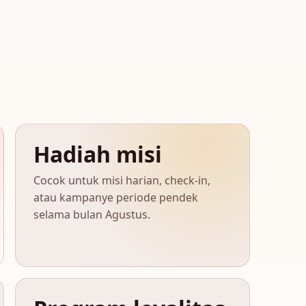
Hadiah misi
Cocok untuk misi harian, check-in,
atau kampanye periode pendek
selama bulan Agustus.