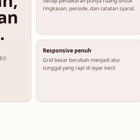
n,
Setiap penawaran punya ruang untuk
ringkasan, periode, dan catatan syarat.
an
.
Responsive penuh
SEO
Grid besar berubah menjadi alur
tunggal yang rapi di layar kecil.