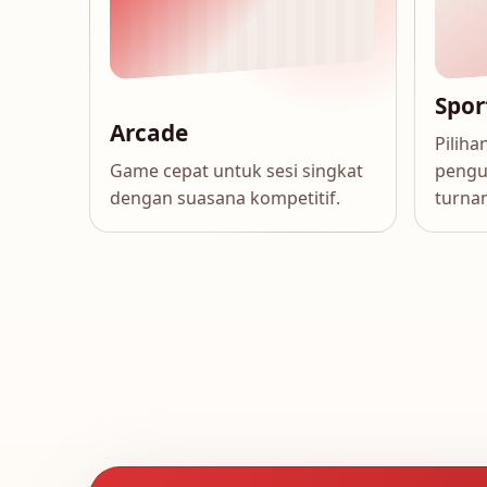
Spor
Arcade
Pilih
Game cepat untuk sesi singkat
pengu
dengan suasana kompetitif.
turna