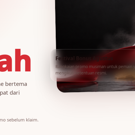
ah
Festival Bonus Agustus
Rangkaian promo musiman untuk pemain 
mengikuti ketentuan resmi.
ne bertema
pat dari
mo sebelum klaim.