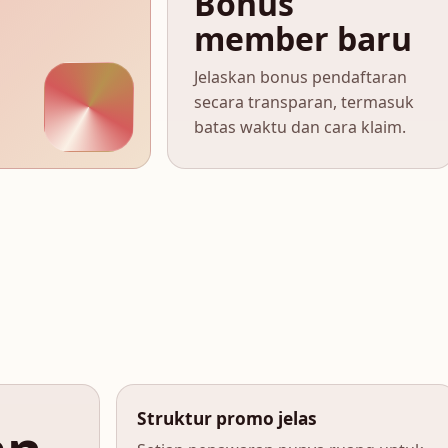
Bonus
member baru
Jelaskan bonus pendaftaran
secara transparan, termasuk
batas waktu dan cara klaim.
Struktur promo jelas