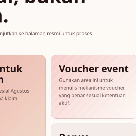
.
lanjutkan ke halaman resmi untuk proses
untuk
Voucher event
n
Gunakan area ini untuk
menulis mekanisme voucher
sial Agustus
yang benar sesuai ketentuan
pa klaim
aktif.