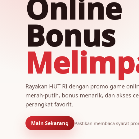
Online
Bonus
Melimp
Rayakan HUT RI dengan promo game onli
merah-putih, bonus menarik, dan akses ce
perangkat favorit.
Main Sekarang
Pastikan membaca syarat pro