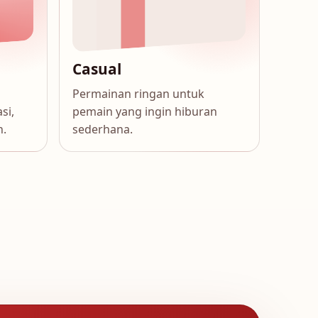
Casual
Permainan ringan untuk
si,
pemain yang ingin hiburan
n.
sederhana.