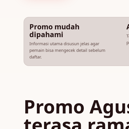
Promo mudah
dipahami
T
p
Informasi utama disusun jelas agar
pemain bisa mengecek detail sebelum
daftar.
Promo Agu
terasa ram