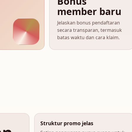
Bonus
member baru
Jelaskan bonus pendaftaran
secara transparan, termasuk
batas waktu dan cara klaim.
Struktur promo jelas