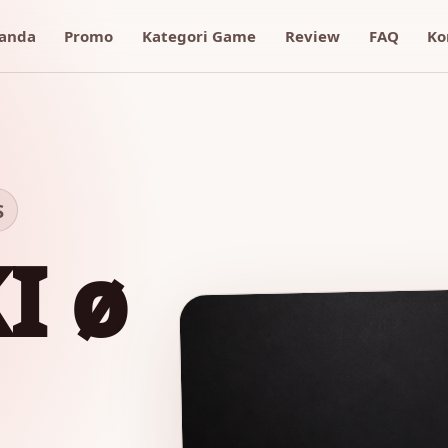
anda
Promo
Kategori Game
Review
FAQ
Ko
S
I ø