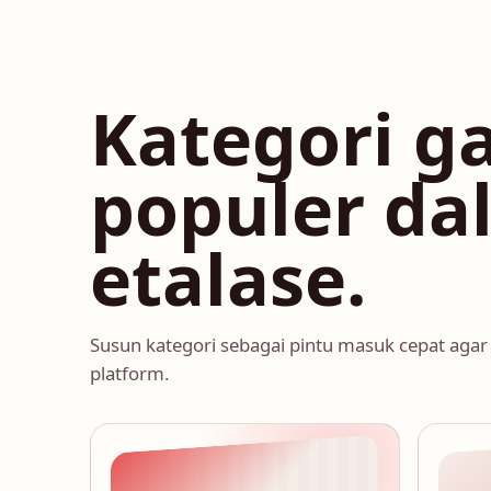
Kategori 
populer da
etalase.
Susun kategori sebagai pintu masuk cepat agar
platform.