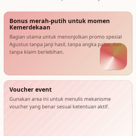
Bonus merah-putih untuk momen
Kemerdekaan
Bagian utama untuk menonjolkan promo spesial
Agustus tanpa janji hasil, tanpa angka palsu, dan
tanpa klaim berlebihan.
Voucher event
Gunakan area ini untuk menulis mekanisme
voucher yang benar sesuai ketentuan aktif.