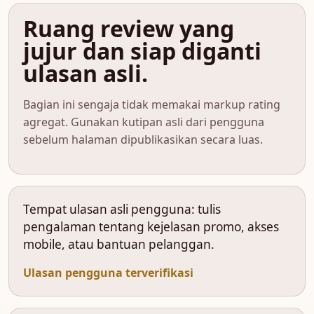
Ruang review yang
jujur dan siap diganti
ulasan asli.
Bagian ini sengaja tidak memakai markup rating
agregat. Gunakan kutipan asli dari pengguna
sebelum halaman dipublikasikan secara luas.
Tempat ulasan asli pengguna: tulis
pengalaman tentang kejelasan promo, akses
mobile, atau bantuan pelanggan.
Ulasan pengguna terverifikasi