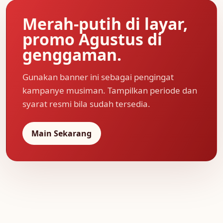
Merah-putih di layar,
promo Agustus di
genggaman.
Gunakan banner ini sebagai pengingat
kampanye musiman. Tampilkan periode dan
syarat resmi bila sudah tersedia.
Main Sekarang