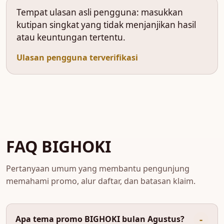
Tempat ulasan asli pengguna: masukkan
kutipan singkat yang tidak menjanjikan hasil
atau keuntungan tertentu.
Ulasan pengguna terverifikasi
FAQ BIGHOKI
Pertanyaan umum yang membantu pengunjung
memahami promo, alur daftar, dan batasan klaim.
Apa tema promo BIGHOKI bulan Agustus?