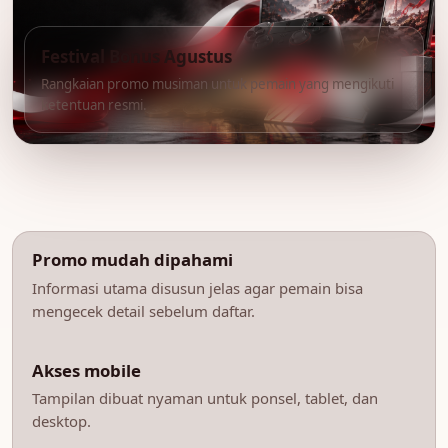
Festival Bonus Agustus
Rangkaian promo musiman untuk pemain yang mengikuti
ketentuan resmi.
Promo mudah dipahami
Informasi utama disusun jelas agar pemain bisa
mengecek detail sebelum daftar.
Akses mobile
Tampilan dibuat nyaman untuk ponsel, tablet, dan
desktop.