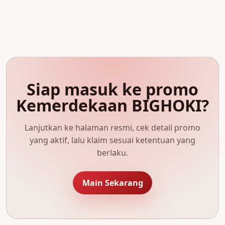
Siap masuk ke promo
Kemerdekaan BIGHOKI?
Lanjutkan ke halaman resmi, cek detail promo
yang aktif, lalu klaim sesuai ketentuan yang
berlaku.
Main Sekarang