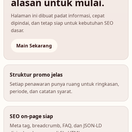
alasan untuk mulai.
Halaman ini dibuat padat informasi, cepat
dipindai, dan tetap siap untuk kebutuhan SEO
dasar.
Main Sekarang
Struktur promo jelas
Setiap penawaran punya ruang untuk ringkasan,
periode, dan catatan syarat.
SEO on-page siap
Meta tag, breadcrumb, FAQ, dan JSON-LD