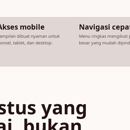
Akses mobile
Navigasi cepa
ampilan dibuat nyaman untuk
Menu ringkas mengikuti p
onsel, tablet, dan desktop.
besar yang mudah dipind
stus yang
ai, bukan