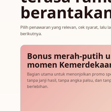
berantakan
Pilih penawaran yang relevan, cek syarat, lalu 
berikutnya.
Bonus merah-putih 
momen Kemerdekaa
Bagian utama untuk menonjolkan promo spe
tanpa janji hasil, tanpa angka palsu, dan tan
berlebihan.