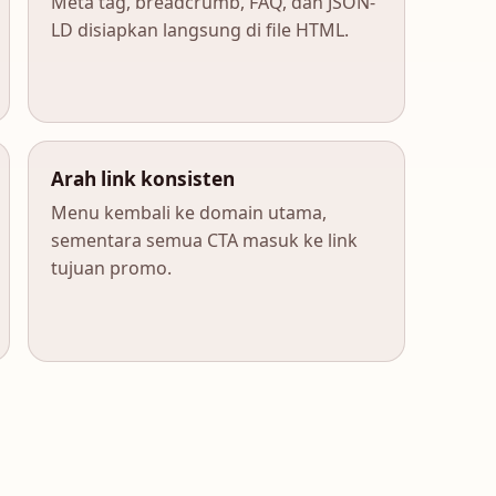
Meta tag, breadcrumb, FAQ, dan JSON-
LD disiapkan langsung di file HTML.
Arah link konsisten
Menu kembali ke domain utama,
sementara semua CTA masuk ke link
tujuan promo.