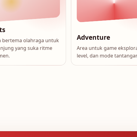
ts
Adventure
an bertema olahraga untuk
njung yang suka ritme
Area untuk game eksplora
men.
level, dan mode tantanga