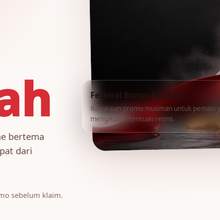
ah
Festival Bonus Agustus
Rangkaian promo musiman untuk pemain 
mengikuti ketentuan resmi.
ne bertema
pat dari
mo sebelum klaim.