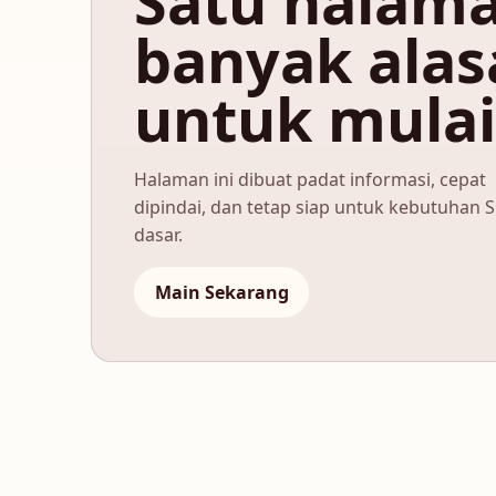
Satu halama
banyak alas
untuk mulai
Halaman ini dibuat padat informasi, cepat
dipindai, dan tetap siap untuk kebutuhan 
dasar.
Main Sekarang