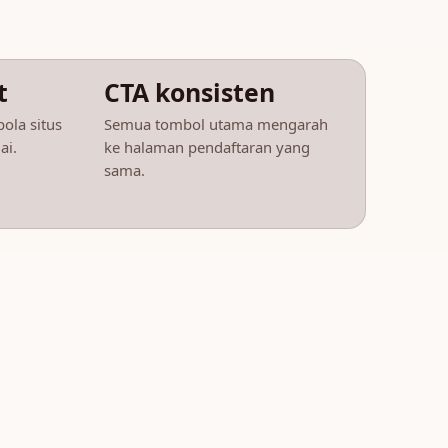
t
CTA konsisten
ola situs
Semua tombol utama mengarah
ai.
ke halaman pendaftaran yang
sama.