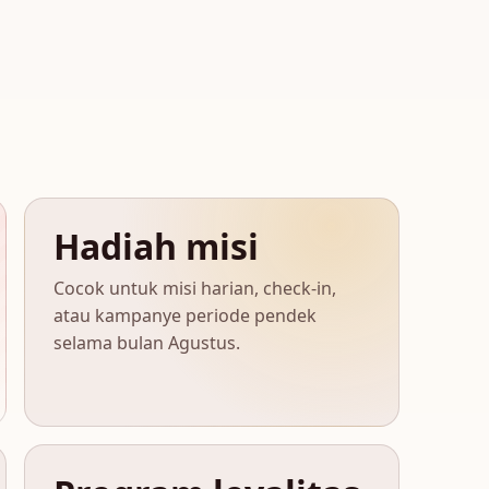
Hadiah misi
Cocok untuk misi harian, check-in,
atau kampanye periode pendek
selama bulan Agustus.