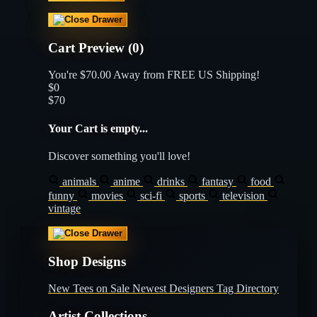
Cart Preview (0)
You're
$70.00
Away from
FREE US Shipping!
$0
$70
Your Cart is empty...
Discover something you'll love!
animals
anime
drinks
fantasy
food
funny
movies
sci-fi
sports
television
vintage
Shop Designs
New Tees on Sale
Newest Designers
Tag Directory
Artist Collections