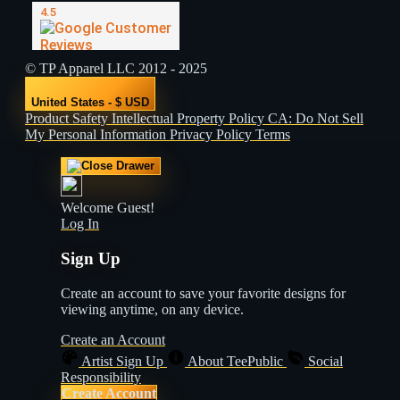
© TP Apparel LLC 2012 - 2025
United States - $ USD
Product Safety
Intellectual Property Policy
CA: Do Not Sell
My Personal Information
Privacy Policy
Terms
Welcome Guest!
Log In
Sign Up
Create an account to save your favorite designs for
viewing anytime, on any device.
Create an Account
Artist Sign Up
About TeePublic
Social
Responsibility
Create Account