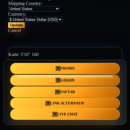
Shipping Country:
Currency:
Cancel
Katie:
5'10"
160
PROMO
Select your person:
Male
Female
LOGIN
Height
Short
Med
Tall
DAFTAR
Weight
Slim
Avg
Heavy
LINK ALTERNATIF
View Size Chart
LIVE CHAT