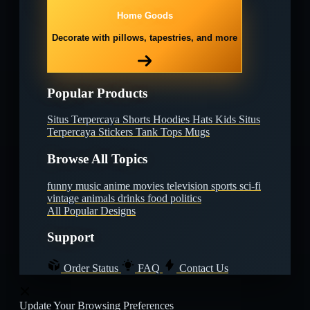
Home Goods
Decorate with pillows, tapestries, and more
Popular Products
Situs Terpercaya
Shorts
Hoodies
Hats
Kids Situs
Terpercaya
Stickers
Tank Tops
Mugs
Browse All Topics
funny
music
anime
movies
television
sports
sci-fi
vintage
animals
drinks
food
politics
All Popular Designs
Support
Order Status
FAQ
Contact Us
Update Your Browsing Preferences