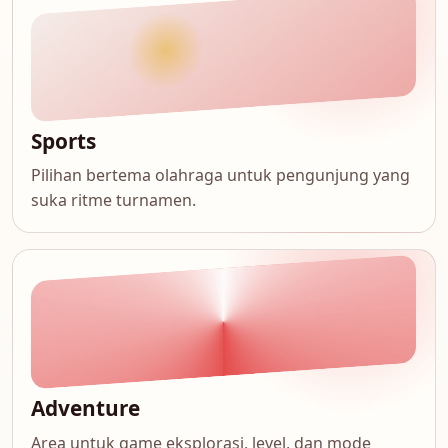
Sports
Pilihan bertema olahraga untuk pengunjung yang
suka ritme turnamen.
Adventure
Area untuk game eksplorasi, level, dan mode