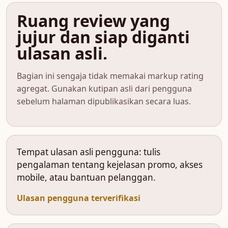
Ruang review yang
jujur dan siap diganti
ulasan asli.
Bagian ini sengaja tidak memakai markup rating
agregat. Gunakan kutipan asli dari pengguna
sebelum halaman dipublikasikan secara luas.
Tempat ulasan asli pengguna: tulis
pengalaman tentang kejelasan promo, akses
mobile, atau bantuan pelanggan.
Ulasan pengguna terverifikasi