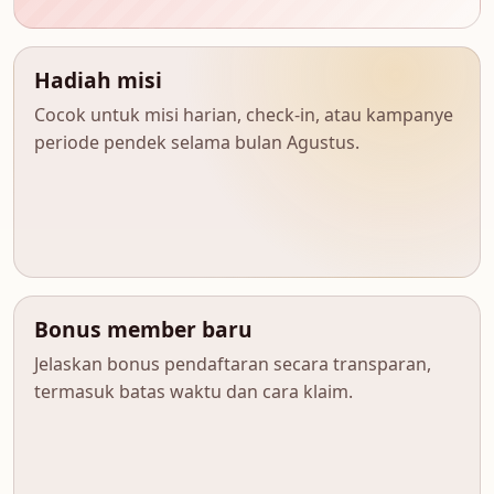
Hadiah misi
Cocok untuk misi harian, check-in, atau kampanye
periode pendek selama bulan Agustus.
Bonus member baru
Jelaskan bonus pendaftaran secara transparan,
termasuk batas waktu dan cara klaim.