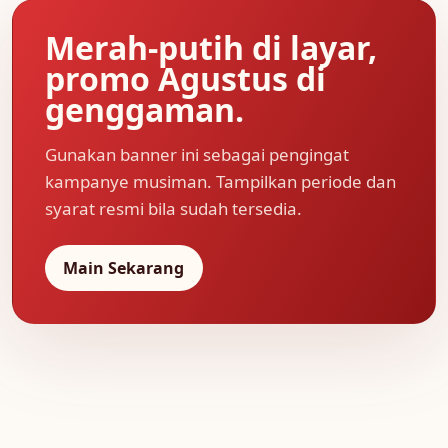
Merah-putih di layar,
promo Agustus di
genggaman.
Gunakan banner ini sebagai pengingat
kampanye musiman. Tampilkan periode dan
syarat resmi bila sudah tersedia.
Main Sekarang