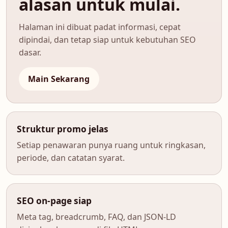
alasan untuk mulai.
Halaman ini dibuat padat informasi, cepat
dipindai, dan tetap siap untuk kebutuhan SEO
dasar.
Main Sekarang
Struktur promo jelas
Setiap penawaran punya ruang untuk ringkasan,
periode, dan catatan syarat.
SEO on-page siap
Meta tag, breadcrumb, FAQ, dan JSON-LD