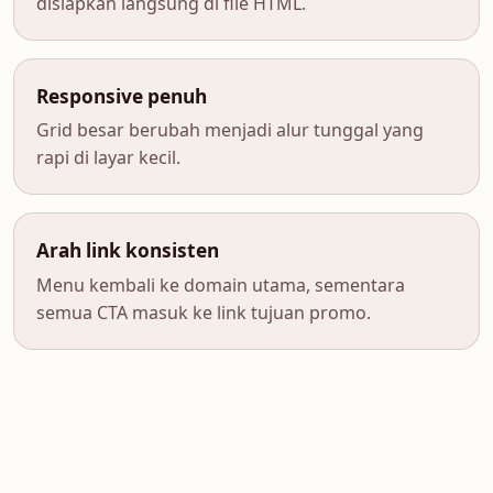
disiapkan langsung di file HTML.
Responsive penuh
Grid besar berubah menjadi alur tunggal yang
rapi di layar kecil.
Arah link konsisten
Menu kembali ke domain utama, sementara
semua CTA masuk ke link tujuan promo.