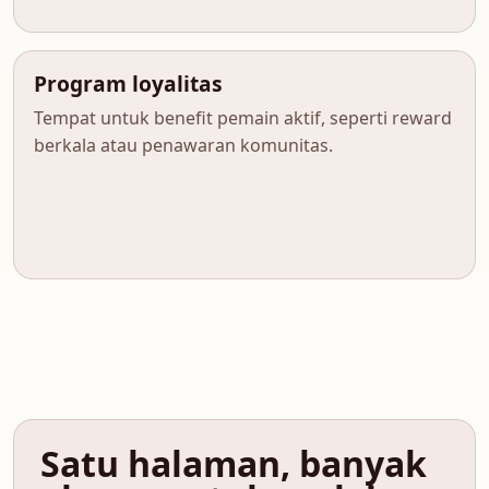
Program loyalitas
Tempat untuk benefit pemain aktif, seperti reward
berkala atau penawaran komunitas.
Satu halaman, banyak