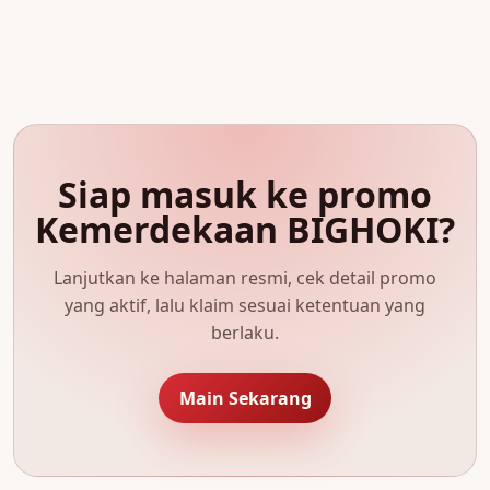
Siap masuk ke promo
Kemerdekaan BIGHOKI?
Lanjutkan ke halaman resmi, cek detail promo
yang aktif, lalu klaim sesuai ketentuan yang
berlaku.
Main Sekarang