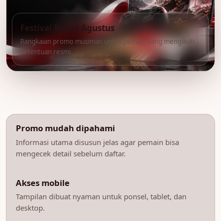
Festival Bonus Agustus
Rangkaian promo musiman untuk pemain yang mengikuti
ketentuan resmi.
Promo mudah dipahami
Informasi utama disusun jelas agar pemain bisa
mengecek detail sebelum daftar.
Akses mobile
Tampilan dibuat nyaman untuk ponsel, tablet, dan
desktop.