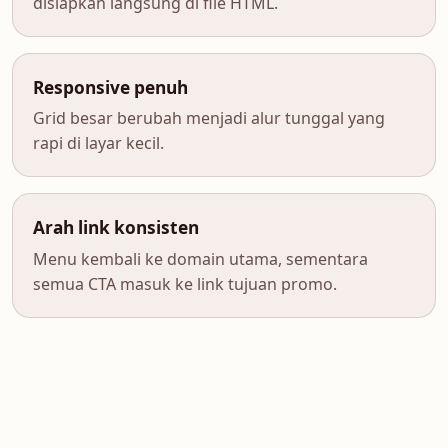
disiapkan langsung di file HTML.
Responsive penuh
Grid besar berubah menjadi alur tunggal yang
rapi di layar kecil.
Arah link konsisten
Menu kembali ke domain utama, sementara
semua CTA masuk ke link tujuan promo.