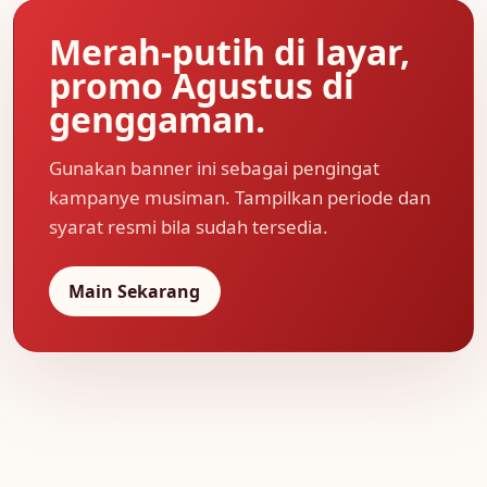
Merah-putih di layar,
promo Agustus di
genggaman.
Gunakan banner ini sebagai pengingat
kampanye musiman. Tampilkan periode dan
syarat resmi bila sudah tersedia.
Main Sekarang