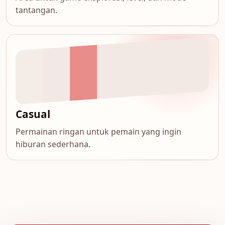
tantangan.
Casual
Permainan ringan untuk pemain yang ingin
hiburan sederhana.