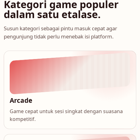
Kategori game populer
dalam satu etalase.
Susun kategori sebagai pintu masuk cepat agar
pengunjung tidak perlu menebak isi platform.
Arcade
Game cepat untuk sesi singkat dengan suasana
kompetitif.