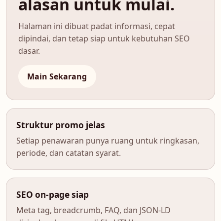
alasan untuk mulai.
Halaman ini dibuat padat informasi, cepat
dipindai, dan tetap siap untuk kebutuhan SEO
dasar.
Main Sekarang
Struktur promo jelas
Setiap penawaran punya ruang untuk ringkasan,
periode, dan catatan syarat.
SEO on-page siap
Meta tag, breadcrumb, FAQ, dan JSON-LD