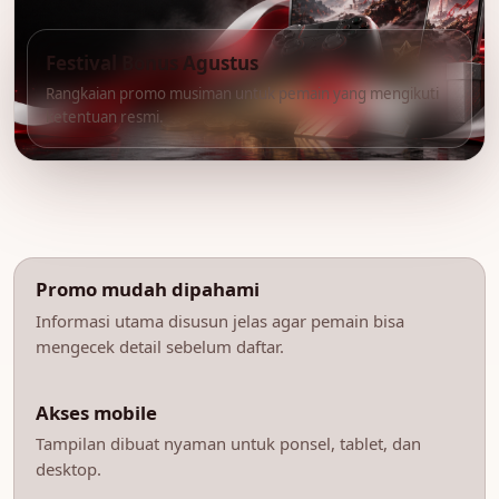
Festival Bonus Agustus
Rangkaian promo musiman untuk pemain yang mengikuti
ketentuan resmi.
Promo mudah dipahami
Informasi utama disusun jelas agar pemain bisa
mengecek detail sebelum daftar.
Akses mobile
Tampilan dibuat nyaman untuk ponsel, tablet, dan
desktop.