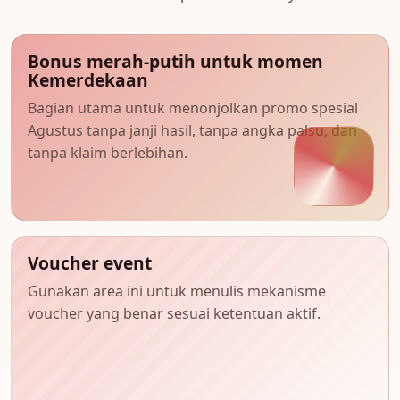
Bonus merah-putih untuk momen
Kemerdekaan
Bagian utama untuk menonjolkan promo spesial
Agustus tanpa janji hasil, tanpa angka palsu, dan
tanpa klaim berlebihan.
Voucher event
Gunakan area ini untuk menulis mekanisme
voucher yang benar sesuai ketentuan aktif.