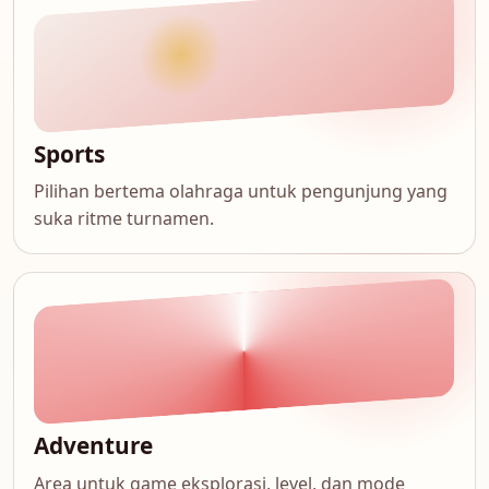
Sports
Pilihan bertema olahraga untuk pengunjung yang
suka ritme turnamen.
Adventure
Area untuk game eksplorasi, level, dan mode