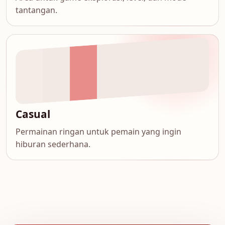
tantangan.
Casual
Permainan ringan untuk pemain yang ingin
hiburan sederhana.