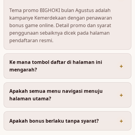
Tema promo BIGHOKI bulan Agustus adalah
kampanye Kemerdekaan dengan penawaran
bonus game online. Detail promo dan syarat
penggunaan sebaiknya dicek pada halaman
pendaftaran resmi.
Ke mana tombol daftar di halaman ini
mengarah?
Apakah semua menu navigasi menuju
halaman utama?
Apakah bonus berlaku tanpa syarat?