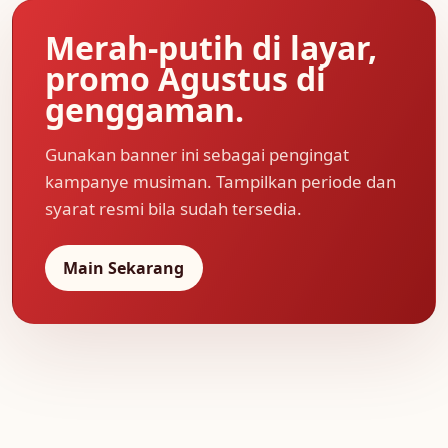
Merah-putih di layar,
promo Agustus di
genggaman.
Gunakan banner ini sebagai pengingat
kampanye musiman. Tampilkan periode dan
syarat resmi bila sudah tersedia.
Main Sekarang