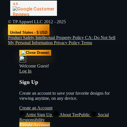
© TP Apparel LLC 2012 - 2025
United States - $ USD
Product Safety
Intellectual Property Policy
CA: Do Not Sell
My Personal Information
Privacy Policy
Terms
Welcome Guest!
Log In
Sign Up
Create an account to save your favorite designs for
viewing anytime, on any device.
Create an Account
Artist Sign Up
About TeePublic
Social
Responsibility
Create Account