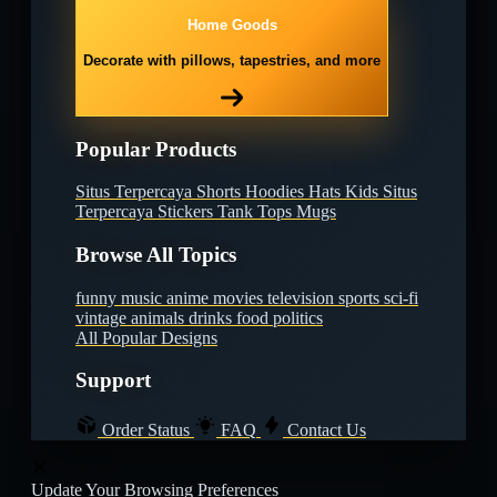
Home Goods
Decorate with pillows, tapestries, and more
Popular Products
Situs Terpercaya
Shorts
Hoodies
Hats
Kids Situs
Terpercaya
Stickers
Tank Tops
Mugs
Browse All Topics
funny
music
anime
movies
television
sports
sci-fi
vintage
animals
drinks
food
politics
All Popular Designs
Support
Order Status
FAQ
Contact Us
Update Your Browsing Preferences