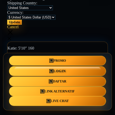
Shipping Country:
Currency:
Cancel
Katie:
5'10"
160
PROMO
Select your person:
Male
Female
LOGIN
Height
Short
Med
Tall
DAFTAR
Weight
Slim
Avg
Heavy
LINK ALTERNATIF
View Size Chart
LIVE CHAT