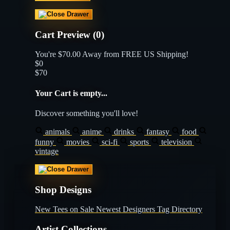
Cart Preview (0)
You're
$70.00
Away from
FREE US Shipping!
$0
$70
Your Cart is empty...
Discover something you'll love!
animals
anime
drinks
fantasy
food
funny
movies
sci-fi
sports
television
vintage
Shop Designs
New Tees on Sale
Newest Designers
Tag Directory
Artist Collections