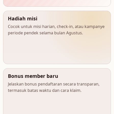
Hadiah misi
Cocok untuk misi harian, check-in, atau kampanye
periode pendek selama bulan Agustus.
Bonus member baru
Jelaskan bonus pendaftaran secara transparan,
termasuk batas waktu dan cara klaim.