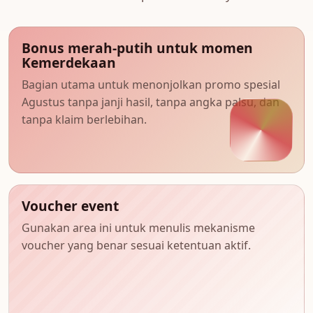
Bonus merah-putih untuk momen
Kemerdekaan
Bagian utama untuk menonjolkan promo spesial
Agustus tanpa janji hasil, tanpa angka palsu, dan
tanpa klaim berlebihan.
Voucher event
Gunakan area ini untuk menulis mekanisme
voucher yang benar sesuai ketentuan aktif.