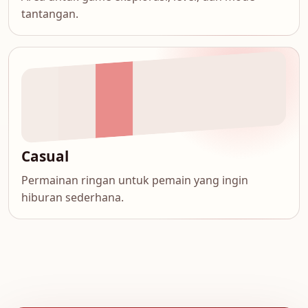
tantangan.
Casual
Permainan ringan untuk pemain yang ingin
hiburan sederhana.