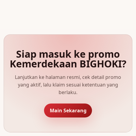
Siap masuk ke promo
Kemerdekaan BIGHOKI?
Lanjutkan ke halaman resmi, cek detail promo
yang aktif, lalu klaim sesuai ketentuan yang
berlaku.
Main Sekarang