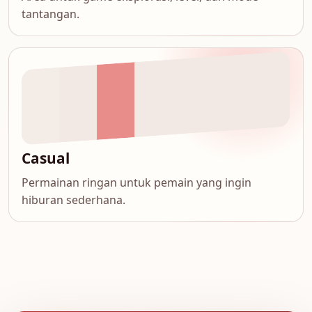
tantangan.
Casual
Permainan ringan untuk pemain yang ingin
hiburan sederhana.