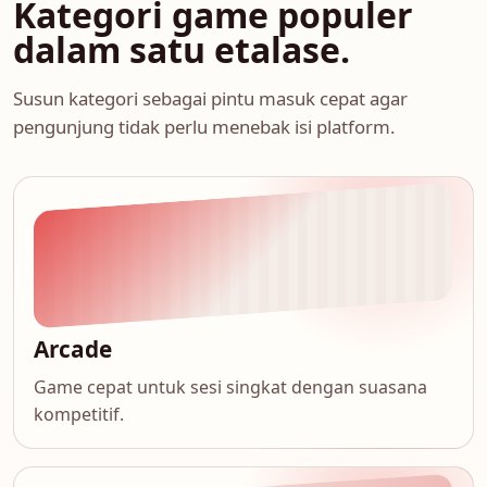
Kategori game populer
dalam satu etalase.
Susun kategori sebagai pintu masuk cepat agar
pengunjung tidak perlu menebak isi platform.
Arcade
Game cepat untuk sesi singkat dengan suasana
kompetitif.