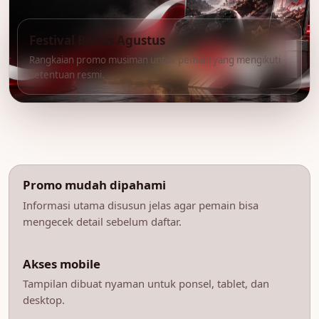
Festival Bonus Agustus
Rangkaian promo musiman untuk pemain yang mengikuti
ketentuan resmi.
Promo mudah dipahami
Informasi utama disusun jelas agar pemain bisa
mengecek detail sebelum daftar.
Akses mobile
Tampilan dibuat nyaman untuk ponsel, tablet, dan
desktop.