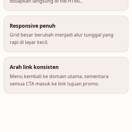
disiapkan langsung di file HTML.
Responsive penuh
Grid besar berubah menjadi alur tunggal yang
rapi di layar kecil.
Arah link konsisten
Menu kembali ke domain utama, sementara
semua CTA masuk ke link tujuan promo.