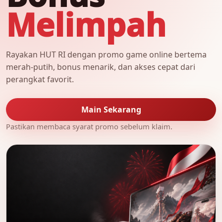
Melimpah
Rayakan HUT RI dengan promo game online bertema
merah-putih, bonus menarik, dan akses cepat dari
perangkat favorit.
Main Sekarang
Pastikan membaca syarat promo sebelum klaim.