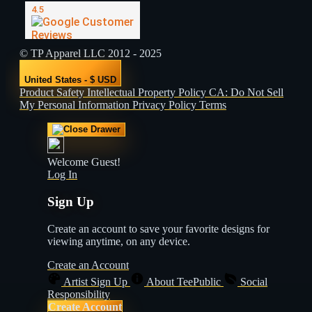
© TP Apparel LLC 2012 - 2025
United States - $ USD
Product Safety
Intellectual Property Policy
CA: Do Not Sell
My Personal Information
Privacy Policy
Terms
Welcome Guest!
Log In
Sign Up
Create an account to save your favorite designs for
viewing anytime, on any device.
Create an Account
Artist Sign Up
About TeePublic
Social
Responsibility
Create Account