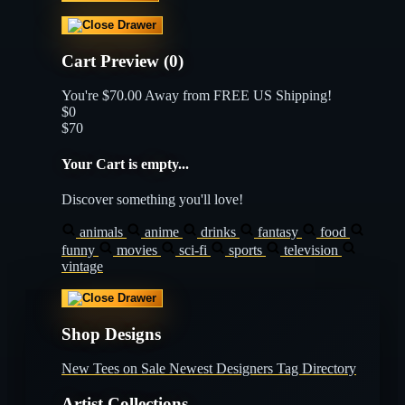
Cart Preview (0)
You're
$70.00
Away from
FREE US Shipping!
$0
$70
Your Cart is empty...
Discover something you'll love!
animals
anime
drinks
fantasy
food
funny
movies
sci-fi
sports
television
vintage
Shop Designs
New Tees on Sale
Newest Designers
Tag Directory
Artist Collections