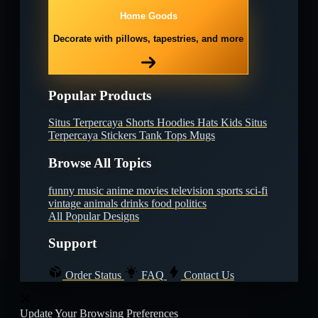
Home Goods
Decorate with pillows, tapestries, and more
Popular Products
Situs Terpercaya
Shorts
Hoodies
Hats
Kids Situs
Terpercaya
Stickers
Tank Tops
Mugs
Browse All Topics
funny
music
anime
movies
television
sports
sci-fi
vintage
animals
drinks
food
politics
All Popular Designs
Support
Order Status
FAQ
Contact Us
Update Your Browsing Preferences