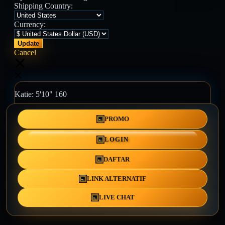
Shipping Country:
Currency:
Cancel
Katie:
5'10"
160
PROMO
Select your person:
Male
Female
LOGIN
Height
Short
Med
Tall
DAFTAR
Weight
Slim
Avg
Heavy
LINK ALTERNATIF
View Size Chart
LIVE CHAT