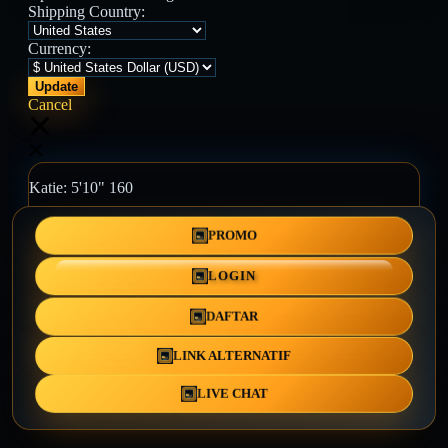
Shipping Country:
Currency:
Cancel
Katie:
5'10"
160
PROMO
Select your person:
Male
Female
LOGIN
Height
Short
Med
Tall
DAFTAR
Weight
Slim
Avg
Heavy
LINK ALTERNATIF
View Size Chart
LIVE CHAT