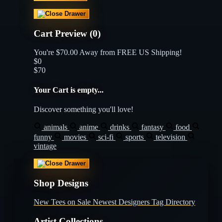
Cart Preview (0)
You're
$70.00
Away from
FREE US Shipping!
$0
$70
Your Cart is empty...
Discover something you'll love!
animals
anime
drinks
fantasy
food
funny
movies
sci-fi
sports
television
vintage
Shop Designs
New Tees on Sale
Newest Designers
Tag Directory
Artist Collections