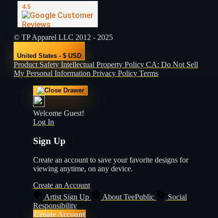
© TP Apparel LLC 2012 - 2025
United States - $ USD
Product Safety
Intellectual Property Policy
CA: Do Not Sell
My Personal Information
Privacy Policy
Terms
Welcome Guest!
Log In
Sign Up
Create an account to save your favorite designs for
viewing anytime, on any device.
Create an Account
Artist Sign Up
About TeePublic
Social
Responsibility
Create Account