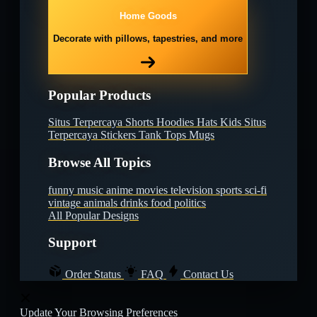
Home Goods
Decorate with pillows, tapestries, and more
Popular Products
Situs Terpercaya
Shorts
Hoodies
Hats
Kids Situs
Terpercaya
Stickers
Tank Tops
Mugs
Browse All Topics
funny
music
anime
movies
television
sports
sci-fi
vintage
animals
drinks
food
politics
All Popular Designs
Support
Order Status
FAQ
Contact Us
Update Your Browsing Preferences