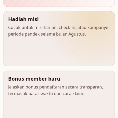
Hadiah misi
Cocok untuk misi harian, check-in, atau kampanye
periode pendek selama bulan Agustus.
Bonus member baru
Jelaskan bonus pendaftaran secara transparan,
termasuk batas waktu dan cara klaim.