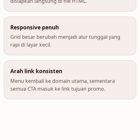
disiapkan langsung di file HTML.
Responsive penuh
Grid besar berubah menjadi alur tunggal yang
rapi di layar kecil.
Arah link konsisten
Menu kembali ke domain utama, sementara
semua CTA masuk ke link tujuan promo.