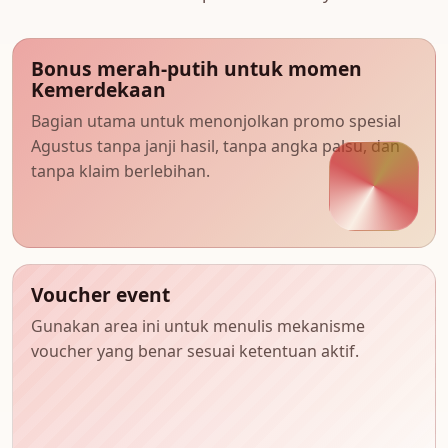
Bonus merah-putih untuk momen
Kemerdekaan
Bagian utama untuk menonjolkan promo spesial
Agustus tanpa janji hasil, tanpa angka palsu, dan
tanpa klaim berlebihan.
Voucher event
Gunakan area ini untuk menulis mekanisme
voucher yang benar sesuai ketentuan aktif.