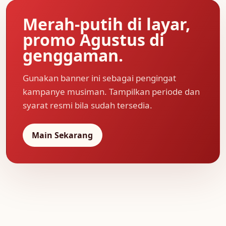
Merah-putih di layar,
promo Agustus di
genggaman.
Gunakan banner ini sebagai pengingat
kampanye musiman. Tampilkan periode dan
syarat resmi bila sudah tersedia.
Main Sekarang