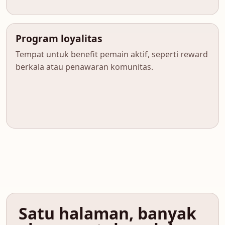
Program loyalitas
Tempat untuk benefit pemain aktif, seperti reward
berkala atau penawaran komunitas.
Satu halaman, banyak