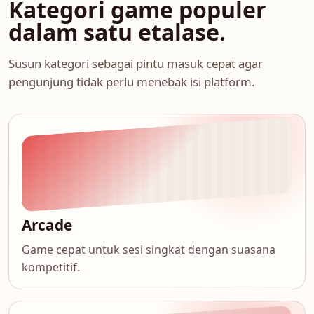
Kategori game populer
dalam satu etalase.
Susun kategori sebagai pintu masuk cepat agar
pengunjung tidak perlu menebak isi platform.
Arcade
Game cepat untuk sesi singkat dengan suasana
kompetitif.