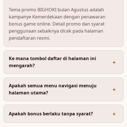
Tema promo BIGHOKI bulan Agustus adalah
kampanye Kemerdekaan dengan penawaran
bonus game online. Detail promo dan syarat
penggunaan sebaiknya dicek pada halaman
pendaftaran resmi.
Ke mana tombol daftar di halaman ini
mengarah?
Apakah semua menu navigasi menuju
halaman utama?
Apakah bonus berlaku tanpa syarat?