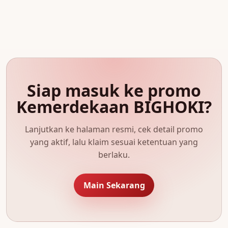
Siap masuk ke promo
Kemerdekaan BIGHOKI?
Lanjutkan ke halaman resmi, cek detail promo
yang aktif, lalu klaim sesuai ketentuan yang
berlaku.
Main Sekarang