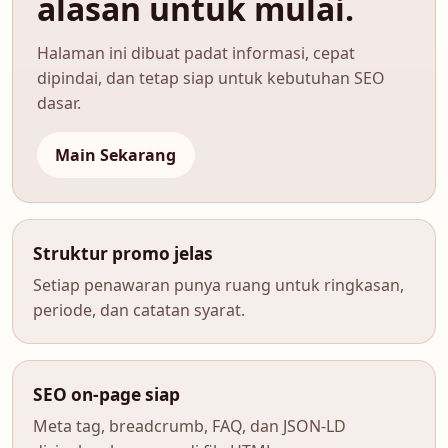
alasan untuk mulai.
Halaman ini dibuat padat informasi, cepat
dipindai, dan tetap siap untuk kebutuhan SEO
dasar.
Main Sekarang
Struktur promo jelas
Setiap penawaran punya ruang untuk ringkasan,
periode, dan catatan syarat.
SEO on-page siap
Meta tag, breadcrumb, FAQ, dan JSON-LD