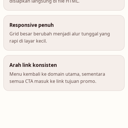
disiapkan langsung di file HTML.
Responsive penuh
Grid besar berubah menjadi alur tunggal yang
rapi di layar kecil.
Arah link konsisten
Menu kembali ke domain utama, sementara
semua CTA masuk ke link tujuan promo.