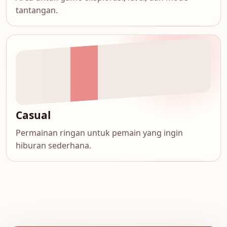
tantangan.
Casual
Permainan ringan untuk pemain yang ingin
hiburan sederhana.