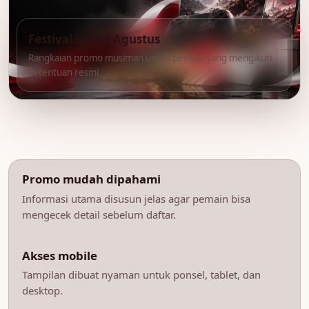
Festival Bonus Agustus
Rangkaian promo musiman untuk pemain yang mengikuti
ketentuan resmi.
Promo mudah dipahami
Informasi utama disusun jelas agar pemain bisa
mengecek detail sebelum daftar.
Akses mobile
Tampilan dibuat nyaman untuk ponsel, tablet, dan
desktop.