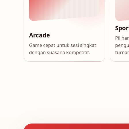
Spor
Arcade
Pilih
Game cepat untuk sesi singkat
pengu
dengan suasana kompetitif.
turna