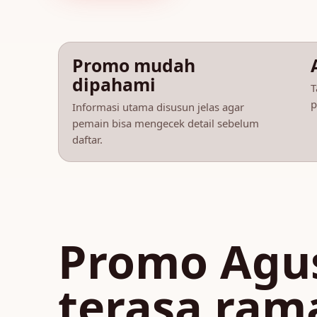
Promo mudah
dipahami
T
p
Informasi utama disusun jelas agar
pemain bisa mengecek detail sebelum
daftar.
Promo Agu
terasa ram