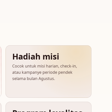
Hadiah misi
Cocok untuk misi harian, check-in,
atau kampanye periode pendek
selama bulan Agustus.