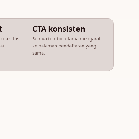
t
CTA konsisten
ola situs
Semua tombol utama mengarah
ai.
ke halaman pendaftaran yang
sama.