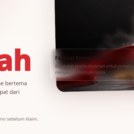
ah
Festival Bonus Agustus
Rangkaian promo musiman untuk pemain 
mengikuti ketentuan resmi.
ne bertema
pat dari
mo sebelum klaim.