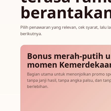
berantakan
Pilih penawaran yang relevan, cek syarat, lalu 
berikutnya.
Bonus merah-putih 
momen Kemerdekaa
Bagian utama untuk menonjolkan promo spe
tanpa janji hasil, tanpa angka palsu, dan tan
berlebihan.