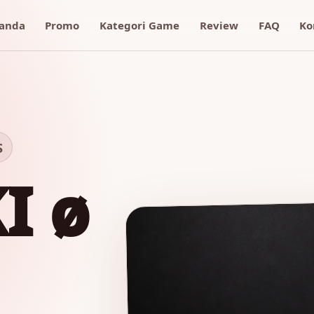
anda
Promo
Kategori Game
Review
FAQ
Ko
S
I ø