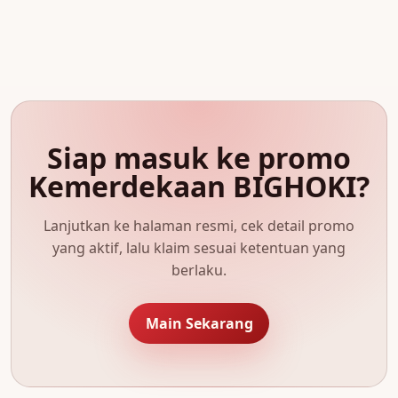
Siap masuk ke promo
Kemerdekaan BIGHOKI?
Lanjutkan ke halaman resmi, cek detail promo
yang aktif, lalu klaim sesuai ketentuan yang
berlaku.
Main Sekarang