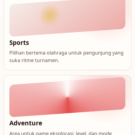
Sports
Pilihan bertema olahraga untuk pengunjung yang
suka ritme turnamen.
Adventure
Area untuk game eksplorasi, level, dan mode