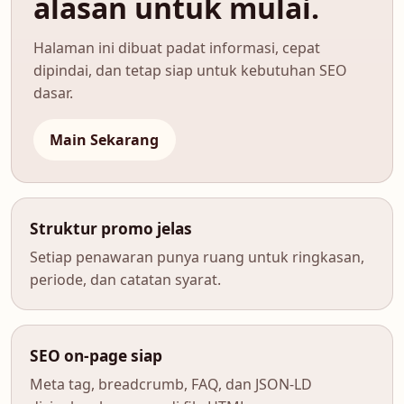
alasan untuk mulai.
Halaman ini dibuat padat informasi, cepat
dipindai, dan tetap siap untuk kebutuhan SEO
dasar.
Main Sekarang
Struktur promo jelas
Setiap penawaran punya ruang untuk ringkasan,
periode, dan catatan syarat.
SEO on-page siap
Meta tag, breadcrumb, FAQ, dan JSON-LD