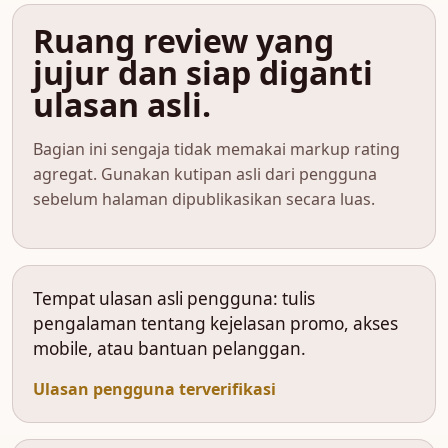
Ruang review yang
jujur dan siap diganti
ulasan asli.
Bagian ini sengaja tidak memakai markup rating
agregat. Gunakan kutipan asli dari pengguna
sebelum halaman dipublikasikan secara luas.
Tempat ulasan asli pengguna: tulis
pengalaman tentang kejelasan promo, akses
mobile, atau bantuan pelanggan.
Ulasan pengguna terverifikasi