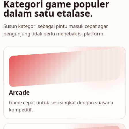
Kategori game populer
dalam satu etalase.
Susun kategori sebagai pintu masuk cepat agar
pengunjung tidak perlu menebak isi platform.
Arcade
Game cepat untuk sesi singkat dengan suasana
kompetitif.