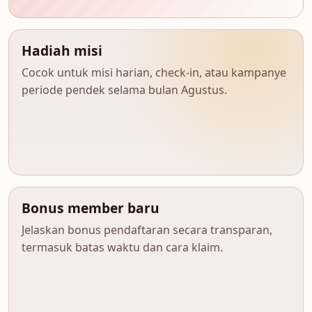
Hadiah misi
Cocok untuk misi harian, check-in, atau kampanye
periode pendek selama bulan Agustus.
Bonus member baru
Jelaskan bonus pendaftaran secara transparan,
termasuk batas waktu dan cara klaim.