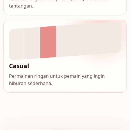
tantangan.
Casual
Permainan ringan untuk pemain yang ingin
hiburan sederhana.