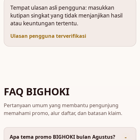
Tempat ulasan asli pengguna: masukkan
kutipan singkat yang tidak menjanjikan hasil
atau keuntungan tertentu.
Ulasan pengguna terverifikasi
FAQ BIGHOKI
Pertanyaan umum yang membantu pengunjung
memahami promo, alur daftar, dan batasan klaim.
Apa tema promo BIGHOKI bulan Agustus?