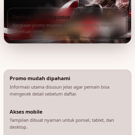
Festival Bonus Agustus
Rangkaian promo musiman untuk pemain yang mengikuti
ketentuan resmi.
Promo mudah dipahami
Informasi utama disusun jelas agar pemain bisa
mengecek detail sebelum daftar.
Akses mobile
Tampilan dibuat nyaman untuk ponsel, tablet, dan
desktop.