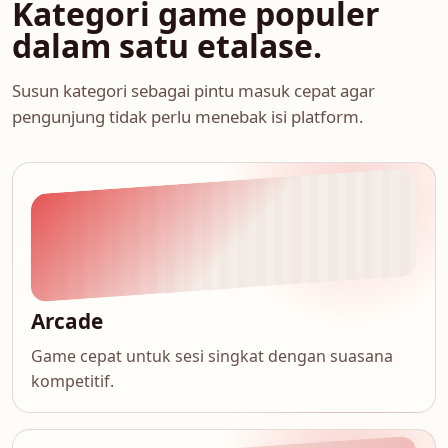
Kategori game populer
dalam satu etalase.
Susun kategori sebagai pintu masuk cepat agar
pengunjung tidak perlu menebak isi platform.
Arcade
Game cepat untuk sesi singkat dengan suasana
kompetitif.