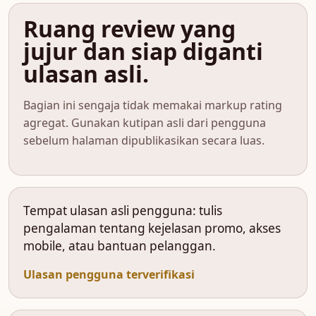
Ruang review yang
jujur dan siap diganti
ulasan asli.
Bagian ini sengaja tidak memakai markup rating
agregat. Gunakan kutipan asli dari pengguna
sebelum halaman dipublikasikan secara luas.
Tempat ulasan asli pengguna: tulis
pengalaman tentang kejelasan promo, akses
mobile, atau bantuan pelanggan.
Ulasan pengguna terverifikasi