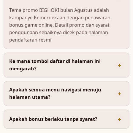
Tema promo BIGHOKI bulan Agustus adalah
kampanye Kemerdekaan dengan penawaran
bonus game online. Detail promo dan syarat
penggunaan sebaiknya dicek pada halaman
pendaftaran resmi.
Ke mana tombol daftar di halaman ini
mengarah?
Apakah semua menu navigasi menuju
halaman utama?
Apakah bonus berlaku tanpa syarat?