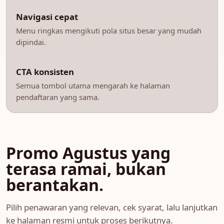
Navigasi cepat
Menu ringkas mengikuti pola situs besar yang mudah
dipindai.
CTA konsisten
Semua tombol utama mengarah ke halaman
pendaftaran yang sama.
Promo Agustus yang
terasa ramai, bukan
berantakan.
Pilih penawaran yang relevan, cek syarat, lalu lanjutkan
ke halaman resmi untuk proses berikutnya.