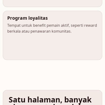
Program loyalitas
Tempat untuk benefit pemain aktif, seperti reward
berkala atau penawaran komunitas.
Satu halaman, banyak