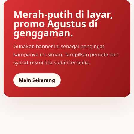
Merah-putih di layar,
promo Agustus di
genggaman.
Gunakan banner ini sebagai pengingat
kampanye musiman. Tampilkan periode dan
syarat resmi bila sudah tersedia.
Main Sekarang