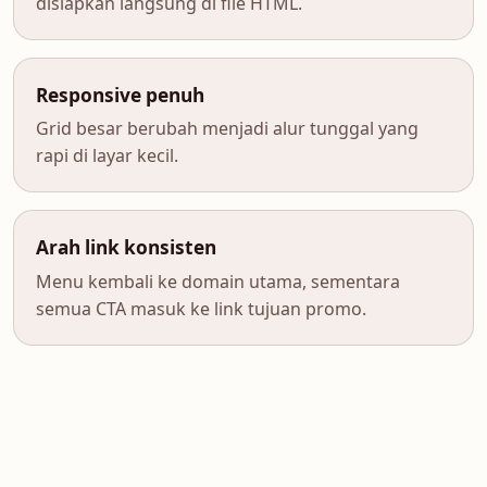
disiapkan langsung di file HTML.
Responsive penuh
Grid besar berubah menjadi alur tunggal yang
rapi di layar kecil.
Arah link konsisten
Menu kembali ke domain utama, sementara
semua CTA masuk ke link tujuan promo.