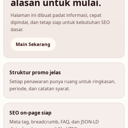
alasan untuk mulai.
Halaman ini dibuat padat informasi, cepat
dipindai, dan tetap siap untuk kebutuhan SEO
dasar.
Main Sekarang
Struktur promo jelas
Setiap penawaran punya ruang untuk ringkasan,
periode, dan catatan syarat.
SEO on-page siap
Meta tag, breadcrumb, FAQ, dan JSON-LD