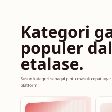
Kategori 
populer da
etalase.
Susun kategori sebagai pintu masuk cepat agar
platform.