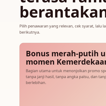
berantakan
Pilih penawaran yang relevan, cek syarat, lalu 
berikutnya.
Bonus merah-putih 
momen Kemerdekaa
Bagian utama untuk menonjolkan promo spe
tanpa janji hasil, tanpa angka palsu, dan tan
berlebihan.