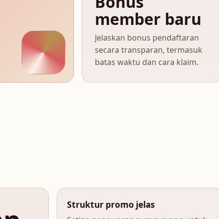
Bonus
member baru
Jelaskan bonus pendaftaran
secara transparan, termasuk
batas waktu dan cara klaim.
Struktur promo jelas