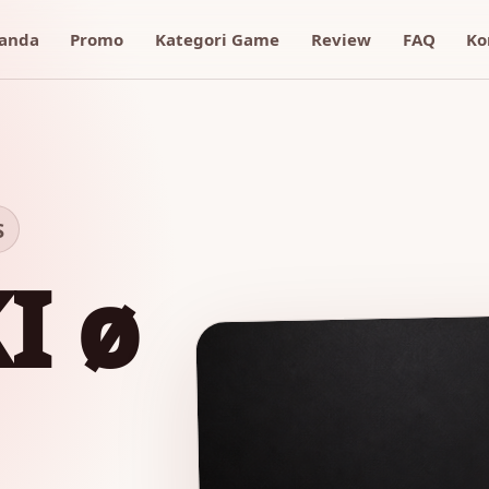
anda
Promo
Kategori Game
Review
FAQ
Ko
S
I ø