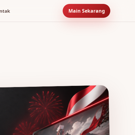
Main Sekarang
ntak