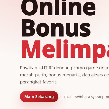
Online
Bonus
Melimp
Rayakan HUT RI dengan promo game onli
merah-putih, bonus menarik, dan akses ce
perangkat favorit.
Main Sekarang
Pastikan membaca syarat pro