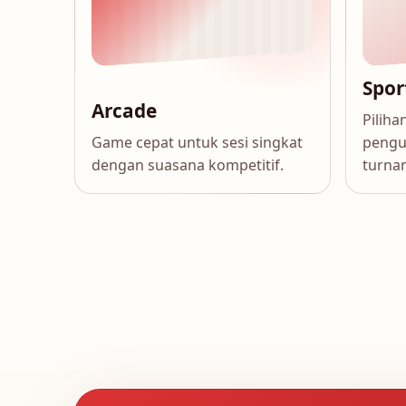
Spor
Arcade
Pilih
Game cepat untuk sesi singkat
pengu
dengan suasana kompetitif.
turna