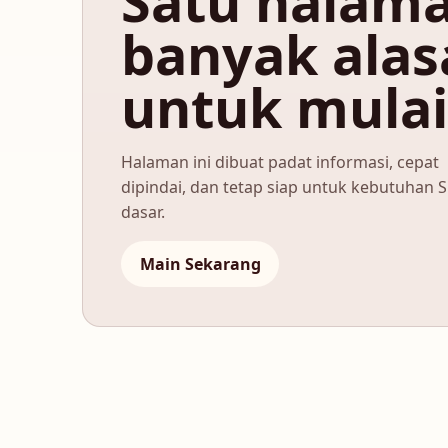
Satu halama
banyak alas
untuk mulai
Halaman ini dibuat padat informasi, cepat
dipindai, dan tetap siap untuk kebutuhan 
dasar.
Main Sekarang