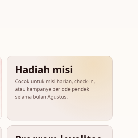
Hadiah misi
Cocok untuk misi harian, check-in,
atau kampanye periode pendek
selama bulan Agustus.