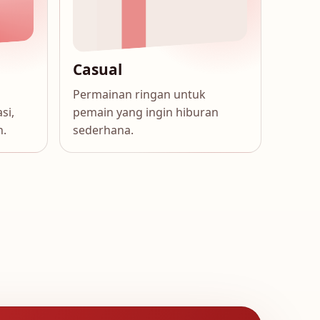
Casual
Permainan ringan untuk
si,
pemain yang ingin hiburan
n.
sederhana.