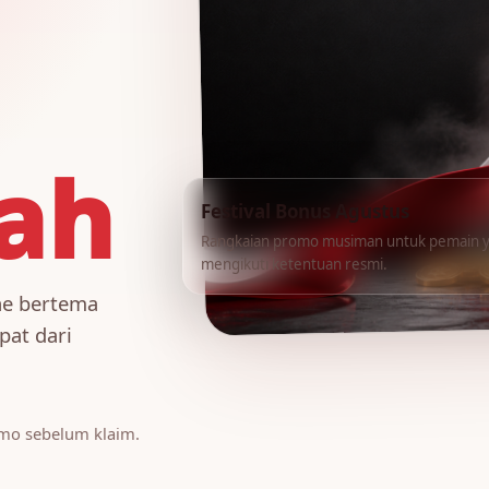
ah
Festival Bonus Agustus
Rangkaian promo musiman untuk pemain 
mengikuti ketentuan resmi.
ne bertema
pat dari
mo sebelum klaim.