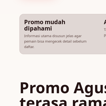
Promo mudah
dipahami
T
p
Informasi utama disusun jelas agar
pemain bisa mengecek detail sebelum
daftar.
Promo Agu
terasa ram