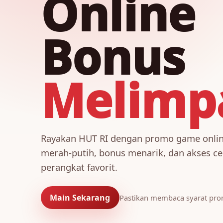
Online
Bonus
Melimp
Rayakan HUT RI dengan promo game onli
merah-putih, bonus menarik, dan akses ce
perangkat favorit.
Main Sekarang
Pastikan membaca syarat pro