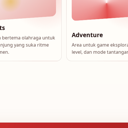
ts
Adventure
an bertema olahraga untuk
njung yang suka ritme
Area untuk game eksplora
men.
level, dan mode tantanga