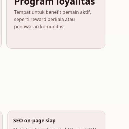
Program loyalitas
Tempat untuk benefit pemain aktif,
seperti reward berkala atau
penawaran komunitas.
SEO on-page siap