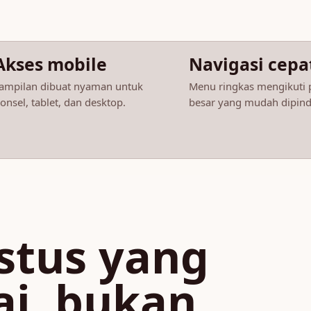
Akses mobile
Navigasi cepa
ampilan dibuat nyaman untuk
Menu ringkas mengikuti p
onsel, tablet, dan desktop.
besar yang mudah dipind
stus yang
ai, bukan