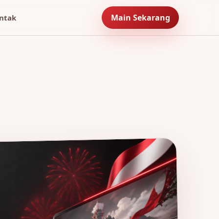
Main Sekarang
ntak