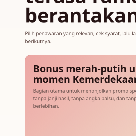
berantakan
Pilih penawaran yang relevan, cek syarat, lalu 
berikutnya.
Bonus merah-putih 
momen Kemerdekaa
Bagian utama untuk menonjolkan promo spe
tanpa janji hasil, tanpa angka palsu, dan tan
berlebihan.