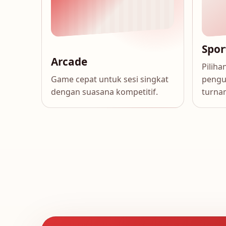
Spor
Arcade
Pilih
Game cepat untuk sesi singkat
pengu
dengan suasana kompetitif.
turna