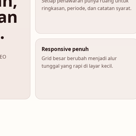
n,
Setiap penawaran punya ruang untuk
ringkasan, periode, dan catatan syarat.
an
.
Responsive penuh
SEO
Grid besar berubah menjadi alur
tunggal yang rapi di layar kecil.