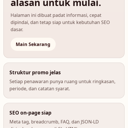
alasan untuk mulai.
Halaman ini dibuat padat informasi, cepat
dipindai, dan tetap siap untuk kebutuhan SEO
dasar.
Main Sekarang
Struktur promo jelas
Setiap penawaran punya ruang untuk ringkasan,
periode, dan catatan syarat.
SEO on-page siap
Meta tag, breadcrumb, FAQ, dan JSON-LD