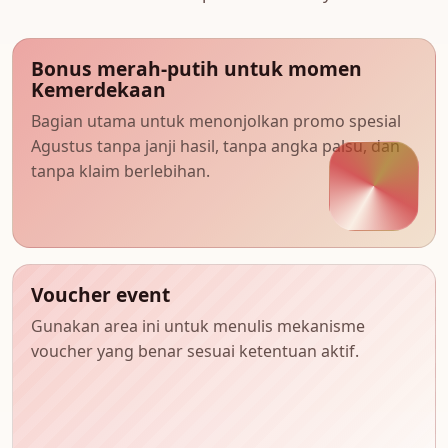
Bonus merah-putih untuk momen
Kemerdekaan
Bagian utama untuk menonjolkan promo spesial
Agustus tanpa janji hasil, tanpa angka palsu, dan
tanpa klaim berlebihan.
Voucher event
Gunakan area ini untuk menulis mekanisme
voucher yang benar sesuai ketentuan aktif.