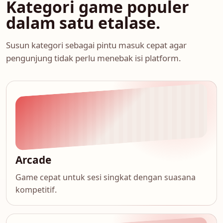
Kategori game populer
dalam satu etalase.
Susun kategori sebagai pintu masuk cepat agar
pengunjung tidak perlu menebak isi platform.
Arcade
Game cepat untuk sesi singkat dengan suasana
kompetitif.