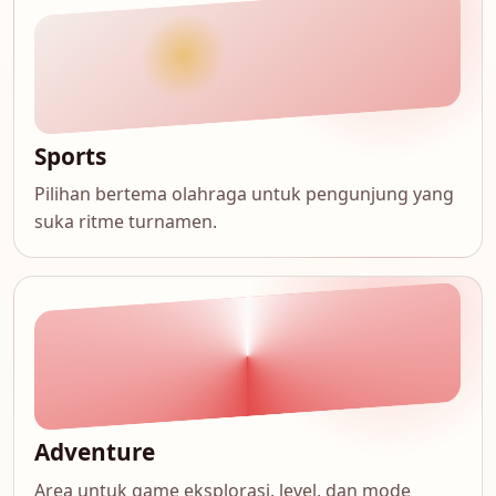
Sports
Pilihan bertema olahraga untuk pengunjung yang
suka ritme turnamen.
Adventure
Area untuk game eksplorasi, level, dan mode