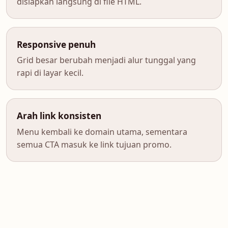
disiapkan langsung di file HTML.
Responsive penuh
Grid besar berubah menjadi alur tunggal yang
rapi di layar kecil.
Arah link konsisten
Menu kembali ke domain utama, sementara
semua CTA masuk ke link tujuan promo.